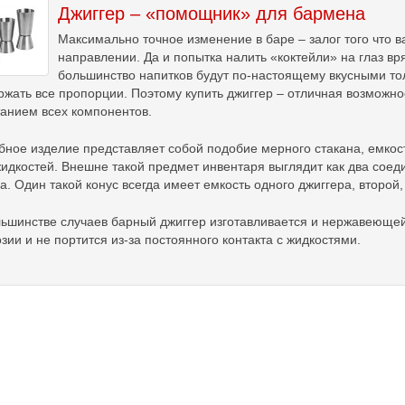
Джиггер – «помощник» для бармена
Максимально точное изменение в баре – залог того что 
направлении. Да и попытка налить «коктейли» на глаз вр
большинство напитков будут по-настоящему вкусными тол
жать все пропорции. Поэтому купить джиггер – отличная возможно
танием всех компонентов.
бное изделие представляет собой подобие мерного стакана, емкос
идкостей. Внешне такой предмет инвентаря выглядит как два соед
а. Один такой конус всегда имеет емкость одного джиггера, второй
льшинстве случаев барный джиггер изготавливается и нержавеющей
зии и не портится из-за постоянного контакта с жидкостями.