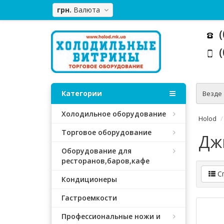
грн.
Валюта
(
(
Категории
Везде
Холодильное оборудование
Holod
Торговое оборудование
Дж
Оборудование для
ресторанов,баров,кафе
С
Кондиционеры
Гастроемкости
Профессиональные ножи и