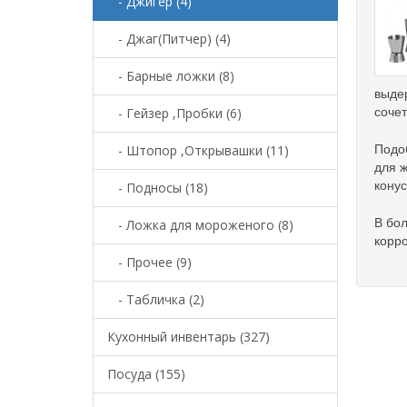
- Джигер (4)
- Джаг(Питчер) (4)
- Барные ложки (8)
выдер
соче
- Гейзер ,Пробки (6)
Подо
- Штопор ,Открывашки (11)
для ж
конус
- Подносы (18)
В бо
- Ложка для мороженого (8)
корро
- Прочее (9)
- Табличка (2)
Кухонный инвентарь (327)
Посуда (155)