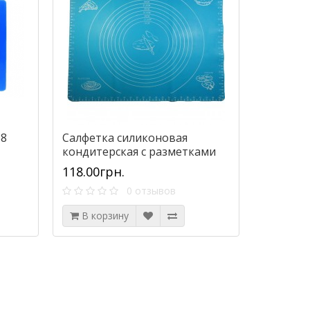
58
Салфетка силиконовая
кондитерская с разметками
45 х 64 см.
118.00грн.
0 отзывов
В корзину