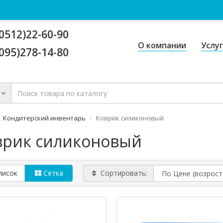
0512)22-60-90
О компании
Услу
095)278-14-80
Кондитерский инвентарь
Коврик силиконовый
врик силиконовый
писок
Сетка
Сортировать: