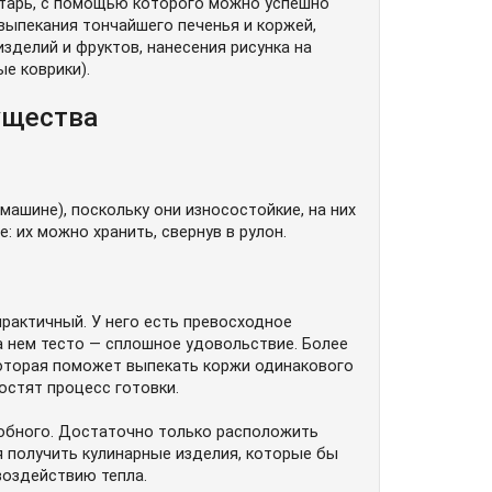
нтарь, с помощью которого можно успешно
выпекания тончайшего печенья и коржей,
изделий и фруктов, нанесения рисунка на
е коврики).
ущества
ашине), поскольку они износостойкие, на них
: их можно хранить, свернув в рулон.
практичный. У него есть превосходное
на нем тесто — сплошное удовольствие. Более
которая поможет выпекать коржи одинакового
остят процесс готовки.
добного. Достаточно только расположить
я получить кулинарные изделия, которые бы
воздействию тепла.