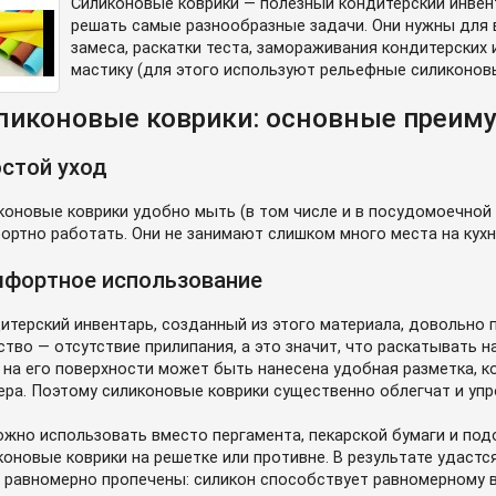
Силиконовые коврики — полезный кондитерский инве
решать самые разнообразные задачи. Они нужны для 
замеса, раскатки теста, замораживания кондитерских 
мастику (для этого используют рельефные силиконовы
ликоновые коврики: основные преим
стой уход
коновые коврики удобно мыть (в том числе и в посудомоечной м
ортно работать. Они не занимают слишком много места на кухне
фортное использование
итерский инвентарь, созданный из этого материала, довольно 
ство — отсутствие прилипания, а это значит, что раскатывать 
, на его поверхности может быть нанесена удобная разметка, 
ера. Поэтому силиконовые коврики существенно облегчат и упр
ожно использовать вместо пергамента, пекарской бумаги и по
коновые коврики на решетке или противне. В результате удастс
 равномерно пропечены: силикон способствует равномерному 