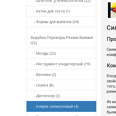
- Шпатель ,утюжки,лопатки (22)
- Катки для теста (1)
- Формы для выпечки (34)
Си
-
Вырубки,Плунжеры,Резаки,Выемки
Про
(22)
Сили
- Молды (22)
комф
- Инструмент кондитерский (19)
Ком
- Венчики (2)
Конд
свой
- Скалка (8)
того
разм
- Диспенсер (2)
Их м
- Коврик силиконовый (4)
сили
были