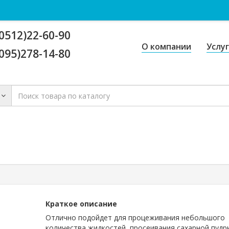
0512)22-60-90
О компании
Услу
095)278-14-80
Краткое описание
Отлично подойдет для процеживания небольшого
количества жидкостей, просеивания сахарной пудр