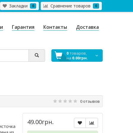
Закладки
Сравнение товаров
0
0
ги
Гарантия
Контакты
Доставка
0
товаров,
на
0.00грн.
0 отзывов
49.00грн.
источка
лена из