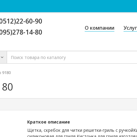
0512)22-60-90
О компании
Услу
095)278-14-80
 9180
180
Краткое описание
Щетка, скребок для читки решетки-гриль с ручкойК
силиконовая для гриля Кисточка для гриля изготов