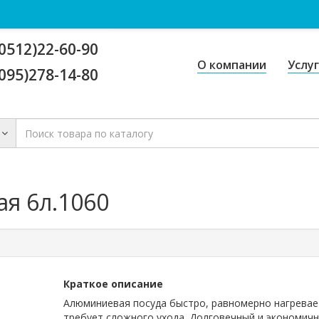
0512)22-60-90
О компании
Услу
095)278-14-80
я 6л.1060
Краткое описание
Алюминиевая посуда быстро, равномерно нагревае
требует сложного ухода. Долговечный и экономич