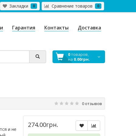
Закладки
Сравнение товаров
0
0
ги
Гарантия
Контакты
Доставка
0
товаров,
на
0.00грн.
0 отзывов
274.00грн.
тся и не
ный