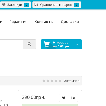
Закладки
Сравнение товаров
0
0
ги
Гарантия
Контакты
Доставка
0
товаров,
на
0.00грн.
0 отзывов
290.00грн.
и –
: 1,2