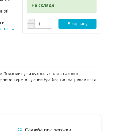
На складе
чной
+
 и
В корзину
−
остью →
.Подходит для кухонных плит: газовые,
енной термоотдачей.Еда быстро нагревается и
Служба поддержки