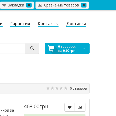
Закладки
Сравнение товаров
0
0
ги
Гарантия
Контакты
Доставка
0
товаров,
на
0.00грн.
0 отзывов
468.00грн.
нной за
тся в