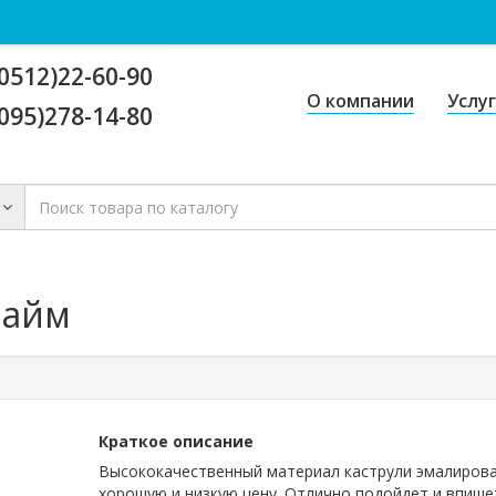
0512)22-60-90
О компании
Услу
095)278-14-80
Лайм
Краткое описание
Высококачественный материал каструли эмалирова
хорошую и низкую цену. Отлично подойдет и впише